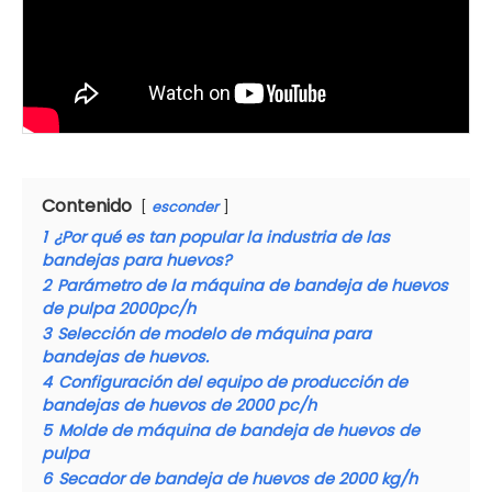
Contenido
esconder
1
¿Por qué es tan popular la industria de las
bandejas para huevos?
2
Parámetro de la máquina de bandeja de huevos
de pulpa 2000pc/h
3
Selección de modelo de máquina para
bandejas de huevos.
4
Configuración del equipo de producción de
bandejas de huevos de 2000 pc/h
5
Molde de máquina de bandeja de huevos de
pulpa
6
Secador de bandeja de huevos de 2000 kg/h