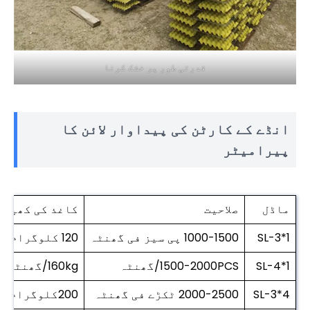
قدرتی طور پر خشک کرنا
انڈے کے کارٹن کی پیداوار لائن کا
پیرامیٹر
ماڈل
صلاحیت
کاغذ کی کھپت
SL-3*1
1000-1500 پی سیز فی گھنٹہ
120 کلوگرام فی گھنٹہ
SL-4*1
1500-2000PCS/گھنٹہ
160kg/گھنٹہ
SL-3*4
2000-2500 ٹکڑے فی گھنٹہ
200کلوگرام/گھنٹہ