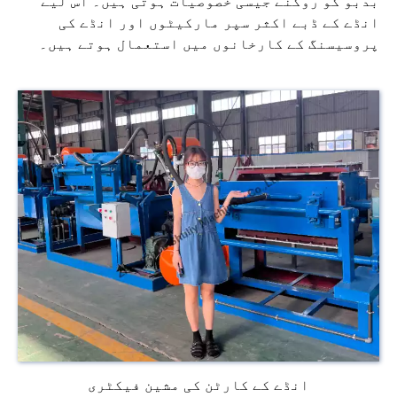
بدبو کو روکنے جیسی خصوصیات ہوتی ہیں۔ اس لیے
انڈے کے ڈبے اکثر سپر مارکیٹوں اور انڈے کی
پروسیسنگ کے کارخانوں میں استعمال ہوتے ہیں۔
انڈے کے کارٹن کی مشین فیکٹری