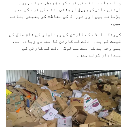
والے مادے انڈے کی ٹرے کو مضبوطی دیتے ہیں۔
اینٹی مائیکروبیل ایجنٹس انڈے کی ٹرے کی عمر
بڑھاتے ہیں اور خوراک کی حفاظت کو یقینی بناتے
ہیں۔
کیونکہ انڈے کے کارٹن کی پیداوار کی خام مال کی
قیمت کم ہے، انڈے کے کارٹن کا منافع زیادہ ہے،
یہی وجہ ہے کہ بہت سے لوگ انڈے کے کارٹن کی
پیداوار کرتے ہیں۔