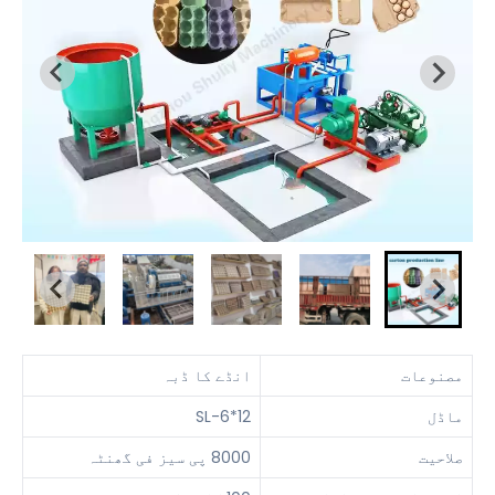
مصنوعات
انڈے کا ڈبہ
ماڈل
SL-6*12
صلاحیت
8000 پی سیز فی گھنٹہ