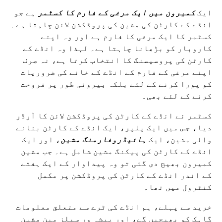
ایک
کمیرون میں ایک مرغی کے فارم کا کسٹمر
ہے جو
انڈے کے کارٹن کی مشین کی پروڈکشن لائن چاہتا ہے۔
کسٹمر کا ایک مرغی کا فارم ہے اور وہ اپنے
کاروبار کو بڑھانا چاہتا ہے۔ لہذا وہ انڈے کے
کارٹن کی پروسیسنگ کا انتخاب کرتا ہے، نہ صرف
اپنے مرغی کے فارم کے انڈے کے خانے کی ضروریات
کو پورا کرنے کے لئے بلکہ بیرونی طور پر فروخت
کرنے کے لئے بھی۔
کسٹمر نے انڈے کے کارٹن کی پروڈکشن لائن کا آرڈر
دیا، جس میں ایک پلپر، ایک انڈے کے کارٹن بنانے
والی مشین، ایک
ہائیڈروفارمنگ مشین
، اور ایک
انڈے کے کارٹن کی پیکنگ مشین شامل ہے۔ جب مشین
کمیرون بھیج دی گئی تو وہ پیداوار کے ایک ہفتے
کے اندر انڈے کے کارٹن کی پروڈکشن پر مکمل
کنٹرول میں تھا۔
خرید سے پہلے، ہم انڈے کی ٹرے سے متعلق معلومات
گاہک کو بھیجیں گے، اور پیشہ ور سیلز مین مشین