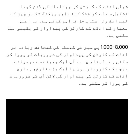
شولی انڈے کے کارٹن کی پیداوار کی لائن گودا
تشکیل سے لے کر خشک کرنے اور پیکنگ تک ہر چیز کے
لیے ایک ون اسٹاپ حل فراہم کرتی ہے۔ یہ اعلیٰ
معیار کے انڈے کے کارٹن کی پیداوار کو یقینی بنا
سکتی ہے۔
1,000-8,000 پی سیز فی گھنٹہ کی گنجائش زیادہ تر
انڈے کے کارٹن کی پیداوار کی ضروریات کو پورا کر
سکتی ہے۔ لہذا، چاہے آپ ایک چھوٹے سے درمیانے
درجے کے کاروبار ہوں یا ایک بڑے فارم، ہماری
انڈے کے کارٹن کی پیداوار کی لائن آپ کی ضروریات
کو پورا کر سکتی ہے۔