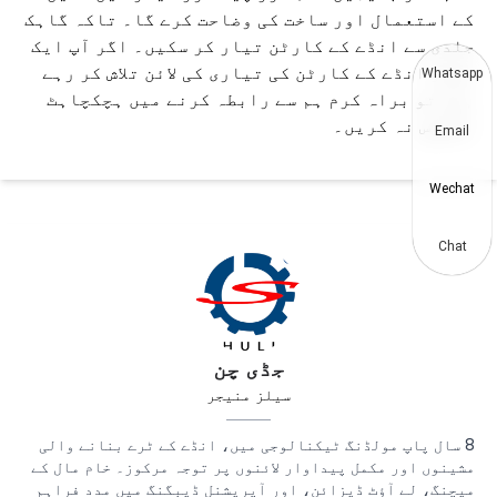
کے استعمال اور ساخت کی وضاحت کرے گا۔ تاکہ گاہک
جلدی سے انڈے کے کارٹن تیار کر سکیں۔ اگر آپ ایک
مؤثر انڈے کے کارٹن کی تیاری کی لائن تلاش کر رہے
Whatsapp
ہیں تو براہ کرم ہم سے رابطہ کرنے میں ہچکچاہٹ
محسوس نہ کریں۔
Email
Wechat
Chat
جڈی چن
سیلز منیجر
8 سال پاپ مولڈنگ ٹیکنالوجی میں، انڈے کے ٹرے بنانے والی
مشینوں اور مکمل پیداوار لائنوں پر توجہ مرکوز۔ خام مال کے
میچنگ، لے آؤٹ ڈیزائن، اور آپریشنل ڈیبگنگ میں مدد فراہم