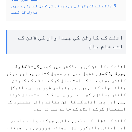
9
انڈے کے کارٹن کی پیداوار کی لائن کے بارے میں
صارف کا کیس
انڈے کے کارٹن کی پیداوار کی لائن کے
لئے خام مال
انڈے کے کارٹن کی پروڈکشن میں کوریگیٹڈ
کارڈ
بورڈ باکسز
، فضول معیار، فضول کتابیں، اور دیگر
کاغذی مصنوعات کا استعمال کرکے انڈے کے کارٹن
بنائے جا سکتے ہیں۔ یہ بنیادی طور پر ری سائیکل
کاغذی وسائل، کچلنے اور پلپنگ کا استعمال کرتا
ہے، اور پھر انڈے کے کارٹن بنانے والی مشینوں کا
استعمال کرکے انڈے کے خانے بناتا ہے۔
کاغذ کے فضلے کے علاوہ، پانی، چپکنے والے مادے،
اور اینٹی مائیکروبیل ایجنٹس ضروری ہیں۔ چپکنے