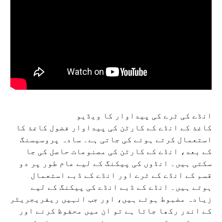
انڈے کی ٹرے کی پیداوار کا ویڈیو
کاغذ کے انڈے کے کارٹن کی پیداوار فضول کاغذ کا
استعمال کرتے ہوئے کی جاتی ہے۔ سادہ پروسیسنگ
کے بعد، انڈے کے کارٹن کی مصنوعات حاصل کی جا
سکتی ہیں۔ انڈوں کی پیکنگ کے لیے عام طور پر دو
قسم کے انڈے کے ٹرے اور انڈے کے ڈبے استعمال
ہوتے ہیں۔ انڈے کے ڈبے انڈے کی پیکنگ کے لیے
زیادہ مضبوط ہوتے ہیں، اور جب انہیں ریفریجریٹر
کے اندر رکھا جاتا ہے تو ان میں محفوظ کرنے اور