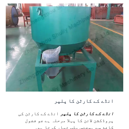
انڈے کے کارٹن کا پلپر
انڈے کے کارٹن کا پلپر
انڈے کے کارٹن کی
پروڈکشن لائن کا پہلا مرحلہ ہے جو فضول
کاغذ سے ہمجنس پلپ تیار کرتا ہے۔