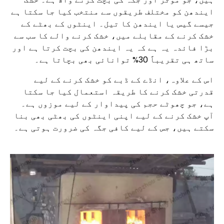
ایندھن کو مختلف طریقوں سے منتخب کیا جا سکتا ہے
جیسے گیس یا ایندھن کا تیل۔ اینٹوں کے بھٹے کے
خشک کرنے کے مقابلے میں، خشک کرنے والے کا سب سے
بڑا فائدہ یہ ہے کہ یہ ایندھن کی بچت کرتا ہے اور
ساتھ ہی تقریباً 30% توانائی بھی بچاتا ہے۔
اس کے علاوہ، انڈے کے ڈبے کو خشک کرنے کے لیے
قدرتی خشک کرنے کا طریقہ استعمال کیا جا سکتا
ہے، جو چھوٹے حجم کی پیداوار کے لیے موزوں ہے۔
آپ خشک کرنے کے لیے اپنی اینٹوں کی بھٹی بھی بنا
سکتے ہیں، جس کے لیے کافی جگہ کی ضرورت ہوتی ہے۔