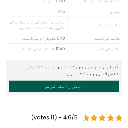
استعمال شدہ توانائی
100 کلو واٹ
مزدور
4-5
پولپر، انڈے کی ٹرے بنانے کی
سامان کی فہرست
مشین، خشک کرنے والا، بیلر
کاغذ کی کھپت
640 کلوگرام فی گھنٹہ
پانی کی کھپت
1040 کلوگرام فی گھنٹہ
آپ اب ہمارے پروجیکٹ منیجرز سے تکنیکی
تفصیلات پوچھ سکتے ہیں
ابھی رابطہ کریں
4.6/5 - (11 votes)