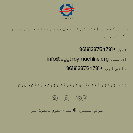
شولی کمپنی انڈے کی ٹرے کی مشین بنانے میں مہارت
رکھتی ہے۔
فون
+8619139754781
ای میل
info@eggtraymachine.org
واٹس ایپ
+8619139754781
پتہ
ژینژو اقتصادی ترقیاتی زون، ہنان، چین
شولی مشینری © تمام حقوق محفوظ ہیں