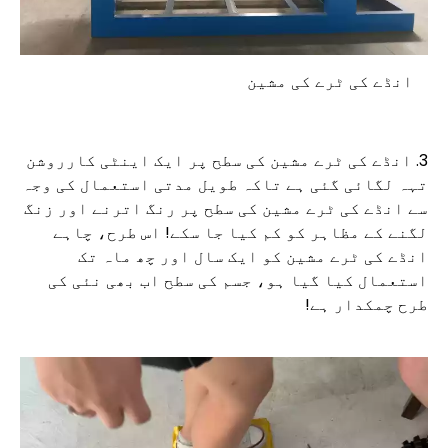
انڈے کی ٹرے کی مشین
3. انڈے کی ٹرے مشین کی سطح پر ایک اینٹی کارروشن
تہہ لگائی گئی ہے تاکہ طویل مدتی استعمال کی وجہ
سے انڈے کی ٹرے مشین کی سطح پر رنگ اترنے اور زنگ
لگنے کے مظاہر کو کم کیا جا سکے! اس طرح، چاہے
انڈے کی ٹرے مشین کو ایک سال اور چھ ماہ تک
استعمال کیا گیا ہو، جسم کی سطح اب بھی نئی کی
طرح چمکدار ہے!