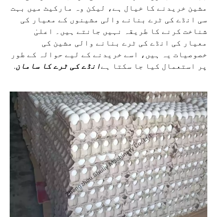
مشین خریدنے کا خیال ہے، لیکن وہ مارکیٹ میں بہت
سی انڈے کی ٹرے بنانے والی مشینوں کے معیار کی
شناخت کرنے کا طریقہ نہیں جانتے ہیں۔ اعلیٰ
معیار کی انڈے کی ٹرے بنانے والی مشین کی
خصوصیات یہ ہیں، اسے خریدنے کے لیے حوالہ کے طور
پر استعمال کیا جا سکتا ہے
انڈے کی ٹرے کا سامان
.