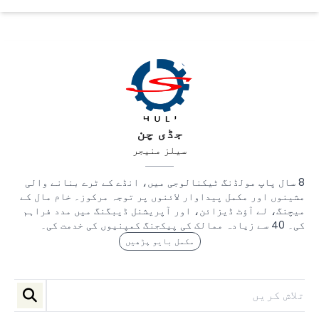
جڈی چن
سیلز منیجر
8 سال پاپ مولڈنگ ٹیکنالوجی میں، انڈے کے ٹرے بنانے والی
مشینوں اور مکمل پیداوار لائنوں پر توجہ مرکوز۔ خام مال کے
میچنگ، لے آؤٹ ڈیزائن، اور آپریشنل ڈیبگنگ میں مدد فراہم
کی۔ 40 سے زیادہ ممالک کی پیکجنگ کمپنیوں کی خدمت کی۔
مکمل بایو پڑھیں