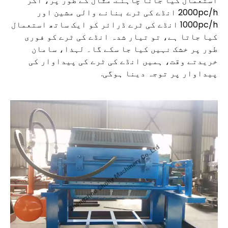
استعمال کیا جانا چاہئے. مثال کے طور پر، اگر
2000pc/h انڈے کی ٹرے بنانے والی مشین اور
1000pc/h انڈے کی ٹرے ڈرائر کو ایک ساتھ استعمال
کیا جاتا ہے، تو تیار شدہ انڈے کی ٹرے کو فوری
طور پر خشک نہیں کیا جا سکے گا۔ لہذا، سامان
خریدتے وقت، ہمیں انڈے کی ٹرے کی پیداوار کی
پیداوار پر توجہ دینا ہوگی.