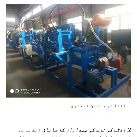
انڈا ٹرے مشین فیکٹری
2.
انڈے کی ٹرے کی پیداوار کا سامان
ایک ساتھ