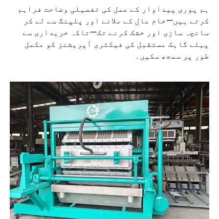
ہم پوری پیداوار کے عمل کی تفصیلی وضاحت فراہم
کرتے ہیں—خام مال کے ملانے اور پلپنگ سے لے کر
سانچہ سازی اور خشک کرنے تک—تاکہ خریداری سے
پہلے گاہک مستقبل کی فیکٹری آپریشنز کو مکمل
طور پر سمجھ سکیں۔