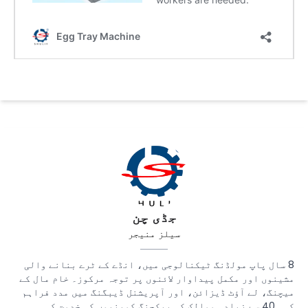
جڈی چن
سیلز منیجر
8 سال پاپ مولڈنگ ٹیکنالوجی میں، انڈے کے ٹرے بنانے والی
مشینوں اور مکمل پیداوار لائنوں پر توجہ مرکوز۔ خام مال کے
میچنگ، لے آؤٹ ڈیزائن، اور آپریشنل ڈیبگنگ میں مدد فراہم
کی۔ 40 سے زیادہ ممالک کی پیکجنگ کمپنیوں کی خدمت کی۔