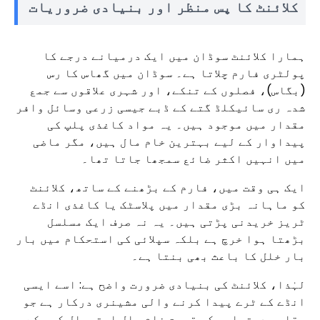
کلائنٹ کا پس منظر اور بنیادی ضروریات
ہمارا کلائنٹ سوڈان میں ایک درمیانے درجے کا
پولٹری فارم چلاتا ہے۔ سوڈان میں گھاس کا رس
(بگاس)، فصلوں کے تنکے، اور شہری علاقوں سے جمع
شدہ ری سائیکلڈ گتے کے ڈبے جیسی زرعی وسائل وافر
مقدار میں موجود ہیں۔ یہ مواد کاغذی پلپ کی
پیداوار کے لیے بہترین خام مال ہیں، مگر ماضی
میں انہیں اکثر ضائع سمجھا جاتا تھا۔
ایک ہی وقت میں، فارم کے بڑھنے کے ساتھ، کلائنٹ
کو ماہانہ بڑی مقدار میں پلاسٹک یا کاغذی انڈے
ٹریز خریدنی پڑتی ہیں۔ یہ نہ صرف ایک مسلسل
بڑھتا ہوا خرچ ہے بلکہ سپلائی کی استحکام میں بار
بار خلل کا باعث بھی بنتا ہے۔
لہٰذا، کلائنٹ کی بنیادی ضرورت واضح ہے: اسے ایسی
انڈے کے ٹرے پیدا کرنے والی مشینری درکار ہے جو
مقامی دستیاب، کم قیمت خام مال استعمال کر سکے