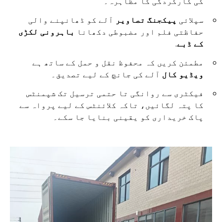
کی کارکردگی کا مظاہرہ۔
سپلائی
پیکجنگ تصاویر
آلے کو ڈھانپنے والی
حفاظتی فلم اور مضبوطی دکھانا
باہرونی لکڑی
کے ڈبے
.
مطمئن کریں کہ محفوظ نقل و حمل کے ساتھ ہے
ویڈیو کال
آلے کی جانچ کے لیے تصدیق۔
فیکٹری سے روانگی تا حتمی ترسیل تک شپمنٹس
کا پتہ لگائیں، تاکہ کلائنٹس کے لیے پرواہ سے
پاک خریداری کو یقینی بنایا جا سکے۔