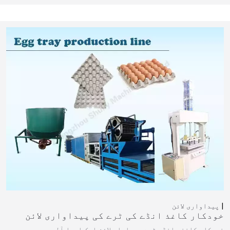
پیداواری لائن
خودکار کاغذ انڈے کی ٹرے کی پیداواری لائن
خودکار کاغذی انڈہ ٹرے پیداوار لائن ایک ایسا آلہ ہے جو