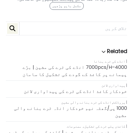
مکمل بایو پڑھیں
انڈے کی ٹرے بنانا
4000–7000pcs/h انڈے کی ٹرے کی مشین | بڑے
پیمانے پر کاغذ کے گودے کی تشکیل کا سامان
پیداواری لائن
خودکار کاغذ انڈے کی ٹرے کی پیداواری لائن
پروڈکٹ
,
انڈے کی ٹرے بنانے والی مشین
1000 پی/گھٹہ نیم خودکار انڈہ ٹرے بنانے والی
مشین
کاغذی پلپ ٹرے کی تشکیل
،
مصنوعات
سیب کی ٹرے بنانے کی مشین | کاغذ کی پھلوں کی ٹرے