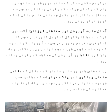
ویکیوم سکشن سسٹم کے ساتھ مربوط، یہ سانچے پر
پلپ کے یکساں چپکنے کو یقینی بناتا ہے، جس سے
مستقل موٹائی اور مکمل جسمانی فارم والی انڈے
ٹریز تیار ہوتی ہیں۔
آسان صارف آپریشن اور حفاظتی ڈیزائن:
آلات میں
ایک مربوط الیکٹرکل کنٹرول کابینہ ہے جس کا
انٹرفیس مفہوم پذیر ہے، جس سے آپریٹر کم تربیت
کے بعد اسے اچھی طرح سمجھ لیتے ہیں۔ ہنگامی روک
بٹن
اہم نقاط
پر آپریشن کی حفاظت کو یقینی بناتے
ہیں۔
ہم نے خاص طور پر سازو سامان کو سوڈان کے
مقامی
صنعتی وولٹیج
اور
پلگ معیارات
کے مطابق حسبِ
ضرورت بنایا ہے، تاکہ پہنچنے پر پلگ اینڈ پلے
فعالیت کی ضمانت ہو۔