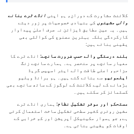
کلائنٹ مشاورت کے دوران، ہم اپنی
انڈے ٹرے بنانے
والی مشینوں
کی بنیادی خصوصیات پر زور دیتے
ہیں۔ یہ عین مطابق ڈیزائن نہ صرف اعلیٰ پیداوار
کارکردگی بلکہ بہترین مصنوع کی کوالٹی بھی
یقینی بناتے ہیں:
بلند درستگی والے حسبِ ضرورت سانچے:
انڈے ٹرے کا
معیار سانچے پر منحصر ہے۔ ہمارے سانچے زنگ
مزاحم، اعلی طاقت والے ایئر اسپیس گریڈ
ایلمونیم
سے بنائے گئے ہیں۔ ہم برانڈ ویلیو
بڑھانے کے لیے کلائنٹ کے لوگوز کے ساتھ سانچے بھی
کسٹمائز کر سکتے ہیں۔
مستحکم اور موثر تشکیل نظام:
ہماری انڈے ٹرے
مشین روتری کثیر سطحی تشکیل ساخت استعمال کرتی
ہے، جو ہموار مکینیکل آپریشن اور کم خرابی کے
اوقات کو یقینی بناتی ہے۔