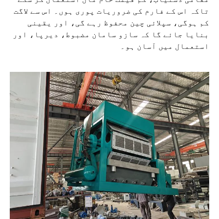
تاکہ اس کے فارم کی ضروریات پوری ہوں۔ اس سے لاگت
کم ہوگی، سپلائی چین محفوظ رہے گی، اور یقینی
بنایا جائے گا کہ سازو سامان مضبوط، دیرپا، اور
استعمال میں آسان ہو۔