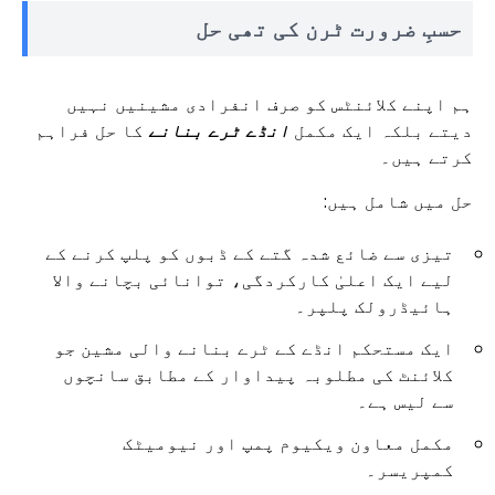
حسبِ ضرورت ٹرن کی تھی حل
ہم اپنے کلائنٹس کو صرف انفرادی مشینیں نہیں
دیتے بلکہ ایک مکمل
انڈے ٹرے بنانے
کا حل فراہم
کرتے ہیں۔
حل میں شامل ہیں:
تیزی سے ضائع شدہ گتے کے ڈبوں کو پلپ کرنے کے
لیے ایک اعلیٰ کارکردگی، توانائی بچانے والا
ہائیڈرولک پلپر۔
ایک مستحکم انڈے کے ٹرے بنانے والی مشین جو
کلائنٹ کی مطلوبہ پیداوار کے مطابق سانچوں
سے لیس ہے۔
مکمل معاون ویکیوم پمپ اور نیومیٹک
کمپریسر۔