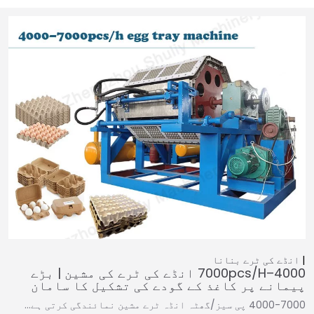
انڈے کی ٹرے بنانا
4000–7000pcs/h انڈے کی ٹرے کی مشین | بڑے
پیمانے پر کاغذ کے گودے کی تشکیل کا سامان
4000-7000 پی سیز/گھٹہ انڈہ ٹرے مشین نمائندگی کرتی ہے…