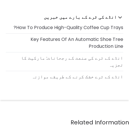
انڈے کی ٹرے کے بارے میں خبریں
How To Produce High-Quality Coffee Cup Trays?
Key Features Of An Automatic Shoe Tree
Production Line
انڈے کے ٹرے کی صنعت کے رجحانات: مارکیٹ کا
تجزیہ
انڈے کے ٹرے خشک کرنے کے طریقے موازنہ