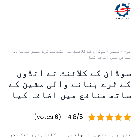
ہوم
»
کیسز
»
سوڈان کے کلائنٹ نے انڈے کے ٹرے مشین کے ساتھ
منافع میں اضافہ کیا
سوڈان کے کلائنٹ نے انڈوں
کے ٹرے بنانے والی مشین کے
ساتھ منافع میں اضافہ کیا
4.8/5 - (6 votes)
فارمز پر عام پائے جانے والے کاغذی اور تنکے کو