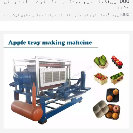
1000 پی/گھٹہ نیم خودکار انڈہ ٹرے بنانے والی
مشین
1000 پیسہ/گھٹہ نیم خودکار انڈہ ٹرے بنانے والی مشین ایک ہے…