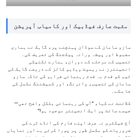
مثبت صارف فیڈبیک اور کامیاب آپریشن
سازو سامان کے سوڈان پہنچنے پر، گاہک نے ہماری
مضبوط اور پیشہ ورانہ پیکجنگ کی تعریف کی۔
تنصیب کے مرحلے کے دوران، ہمارے تکنیکی
انجینئرز نے ریموٹ ویڈیو کالز کے ذریعے گاہک کی
ٹیم کو قدم بہ قدم رہنمائی فراہم کی تاکہ سازو
سامان کی تنصیب، وائرنگ، اور کمیشننگ مکمل کی
جا سکے۔
کلائنٹ نے کہا، “آپ کی رہنمائی بلکل واضح تھی—
جیسے سائٹ پر ایک انجینئر موجود ہو!”
آج فیکٹری نہ صرف اپنے فارم کی انڈے ٹرے کی
ضروریات کو مکمل طور پر پورا کرتی ہے اور نمایاں