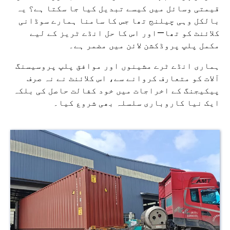
قیمتی وسائل میں کیسے تبدیل کیا جا سکتا ہے؟ یہ
بالکل وہی چیلنج تھا جس کا سامنا ہمارے سوڈانی
کلائنٹ کو تھا—اور اس کا حل انڈے ٹریز کے لیے
مکمل پلپ پروڈکشن لائن میں مضمر ہے۔
ہماری انڈے ٹرے مشینوں اور موافق پلپ پروسیسنگ
آلات کو متعارف کروانے سے، اس کلائنٹ نے نہ صرف
پیکیجنگ کے اخراجات میں خود کفالت حاصل کی بلکہ
ایک نیا کاروباری سلسلہ بھی شروع کیا۔