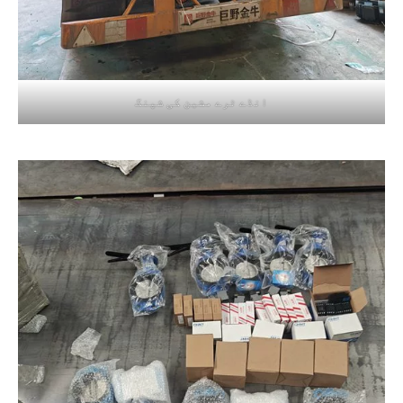
انڈے ٹرے مشین کی شپنگ