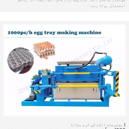
استعمال ہوتا ہے…
مصنوعات
انڈے کی ٹرے بنانا