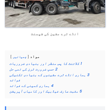
انڈے ٹرے مشین کی شپمنٹ
مواد
چھپائیں
1
کلائنٹ کا پس منظر اور بنیادی ضروریات
2
حسبِ ضرورت ٹرن کی تھی حل
3
ہماری انڈے ٹرے مشینوں کے بنیادی تکنیکی
فوائد
4
ہماری کمپنی کے فوائد
5
مثبت صارف فیڈبیک اور کامیاب آپریشن