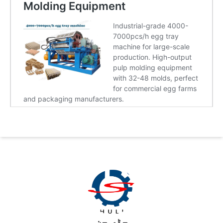
جڈی چن