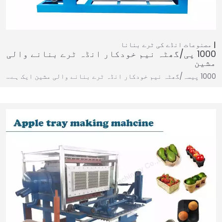
مصنوعات
انڈے کی ٹرے بنانا
1000 پی/گھٹہ نیم خودکار انڈہ ٹرے بنانے والی
مشین
1000 پیسہ/گھٹہ نیم خودکار انڈہ ٹرے بنانے والی مشین ایک ہے…