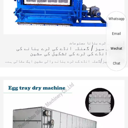
Whatsapp
Email
انڈے کی ٹرے بنانا
مصنوعات
1500 پی سیز / گھنٹہ انڈے کی ٹرے بنانے کی
Wechat
مشین | انڈے کی ٹرے کی تشکیل کی مشین
1500 پی سیز/گھٹہ انڈے کے ٹرے بنانے والی مشین ایک مثالی ہے…
Chat