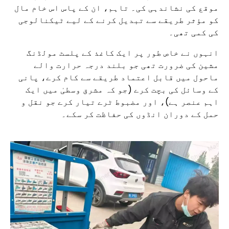
موقع کی نشاندہی کی۔ تاہم، ان کے پاس اس خام مال
کو مؤثر طریقے سے تبدیل کرنے کے لیے ٹیکنالوجی
کی کمی تھی۔
انہوں نے خاص طور پر ایک کاغذ کے پلسٹ مولڈنگ
مشین کی ضرورت تھی جو بلند درجہ حرارت والے
ماحول میں قابل اعتماد طریقے سے کام کرے، پانی
کے وسائل کی بچت کرے (جو کہ مشرق وسطیٰ میں ایک
اہم عنصر ہے)، اور مضبوط ٹرے تیار کرے جو نقل و
حمل کے دوران انڈوں کی حفاظت کر سکے۔