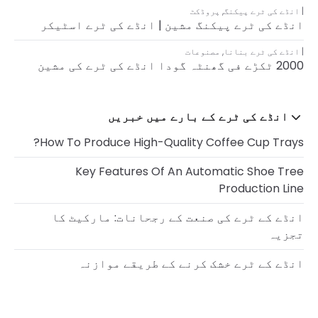
انڈے کی ٹرے پیکنگ
,
پروڈکٹ
انڈے کی ٹرے پیکنگ مشین | انڈے کی ٹرے اسٹیکر
انڈے کی ٹرے بنانا
,
مصنوعات
2000 ٹکڑے فی گھنٹہ گودا انڈے کی ٹرے کی مشین
انڈے کی ٹرے کے بارے میں خبریں
How To Produce High-Quality Coffee Cup Trays?
Key Features Of An Automatic Shoe Tree
Production Line
انڈے کے ٹرے کی صنعت کے رجحانات: مارکیٹ کا
تجزیہ
انڈے کے ٹرے خشک کرنے کے طریقے موازنہ