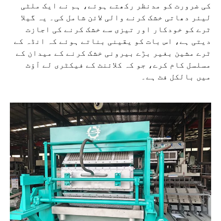
کی ضرورت کو مدنظر رکھتے ہوئے، ہم نے ایک ملٹی
لیئر دھاتی خشک کرنے والی لائن شامل کی۔ یہ گیلا
ٹرے کو خودکار اور تیزی سے خشک کرنے کی اجازت
دیتی ہے، اس بات کو یقینی بناتے ہوئے کہ انڈہ کے
ٹرے مشین بغیر بڑے بیرونی خشک کرنے کے میدان کے
مسلسل کام کرے، جو کہ کلائنٹ کے فیکٹری لے آؤٹ
میں بالکل فٹ ہے۔