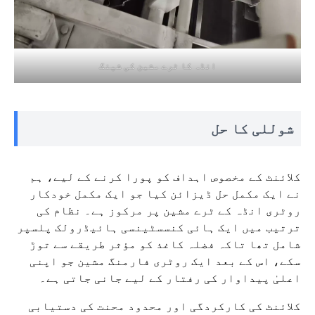
انڈہ کا ٹرے مشین کی شپنگ
شوللی کا حل
کلائنٹ کے مخصوص اہداف کو پورا کرنے کے لیے، ہم
نے ایک مکمل حل ڈیزائن کیا جو ایک مکمل خودکار
روٹری انڈہ کے ٹرے مشین پر مرکوز ہے۔ نظام کی
ترتیب میں ایک ہائی کنسسٹینسی ہائیڈرولک پلسپر
شامل تھا تاکہ فضلہ کاغذ کو مؤثر طریقے سے توڑ
سکے، اس کے بعد ایک روٹری فارمنگ مشین جو اپنی
اعلیٰ پیداوار کی رفتار کے لیے جانی جاتی ہے۔
کلائنٹ کی کارکردگی اور محدود محنت کی دستیابی