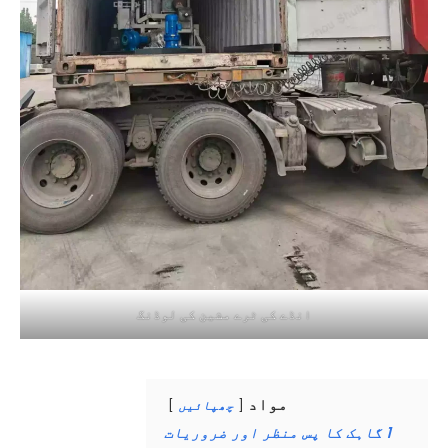
انڈے کی ٹرے مشین کی لوڈنگ
مواد
چھپائیں
1
گاہک کا پس منظر اور ضروریات