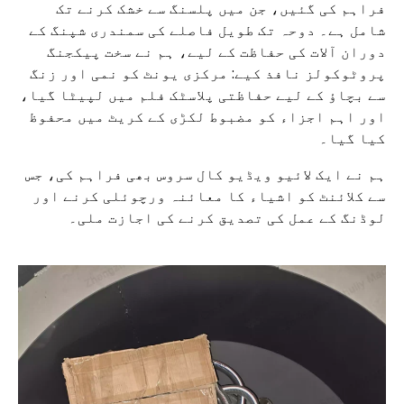
فراہم کی گئیں، جن میں پلسنگ سے خشک کرنے تک
شامل ہے۔ دوحہ تک طویل فاصلے کی سمندری شپنگ کے
دوران آلات کی حفاظت کے لیے، ہم نے سخت پیکجنگ
پروٹوکولز نافذ کیے: مرکزی یونٹ کو نمی اور زنگ
سے بچاؤ کے لیے حفاظتی پلاسٹک فلم میں لپیٹا گیا،
اور اہم اجزاء کو مضبوط لکڑی کے کریٹ میں محفوظ
کیا گیا۔
ہم نے ایک لائیو ویڈیو کال سروس بھی فراہم کی، جس
سے کلائنٹ کو اشیاء کا معائنہ ورچوئلی کرنے اور
لوڈنگ کے عمل کی تصدیق کرنے کی اجازت ملی۔