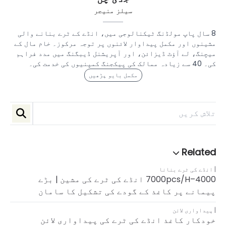
سیلز منیجر
8 سال پاپ مولڈنگ ٹیکنالوجی میں، انڈے کے ٹرے بنانے والی
مشینوں اور مکمل پیداوار لائنوں پر توجہ مرکوز۔ خام مال کے
میچنگ، لے آؤٹ ڈیزائن، اور آپریشنل ڈیبگنگ میں مدد فراہم
کی۔ 40 سے زیادہ ممالک کی پیکجنگ کمپنیوں کی خدمت کی۔
مکمل بایو پڑھیں
انڈے کی ٹرے بنانا
4000–7000pcs/h انڈے کی ٹرے کی مشین | بڑے
پیمانے پر کاغذ کے گودے کی تشکیل کا سامان
پیداواری لائن
خودکار کاغذ انڈے کی ٹرے کی پیداواری لائن