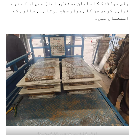
پلس مولڈنگ کا سامان مستقل، اعلیٰ معیار کے ٹرے
فراہم کرے، جن کا ہموار سطح ہوتا ہے، سالوں کے
استعمال میں۔
انڈہ کا ٹرے مشین مولڈ کی شپنگ