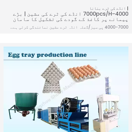
انڈے کی ٹرے بنانا
4000–7000pcs/h انڈے کی ٹرے کی مشین | بڑے
پیمانے پر کاغذ کے گودے کی تشکیل کا سامان
4000-7000 پی سیز/گھٹہ انڈہ ٹرے مشین نمائندگی کرتی ہے…