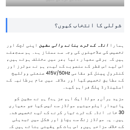
شوللی کا انتخاب کیوں؟
ہمارا
انڈہ کے ٹرے بنانے والی مشین
اپنی لچک اور
تخصیص کی صلاحیتوں کی وجہ سے ممتاز ہے۔ ہم سمجھتے
ہیں کہ برقی معیار دنیا بھر میں مختلف ہوتے ہیں،
اس لیے اس قطر کے منصوبے کے لیے، ہم نے موٹرز اور
کنٹرول پینل کو مقامی 415V/50Hz صنعتی وولٹیج
کے مطابق تخصیص کیا اور علاقہ میں عام برطانیہ کے
اسٹینڈرڈ پلگ فراہم کیے۔
مزید برآں، مولڈ ایک اہم جز ہے؛ ہم نے مشین کو
پائیدار ایلومینیم مولڈز سے لیس کیا جو معیاری
30 خانہ انڈہ کے ٹرے تیار کرنے کے لیے تخصیص شدہ
ہیں۔ یہ مولڈز زنگ سے بچاؤ اور شکل میں تبدیلی
کے خلاف مزاحم ہیں، اس بات کو یقینی بناتے ہیں کہ