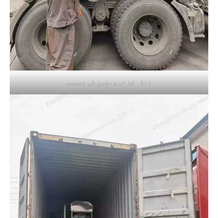
انڈہ کا ٹرے مشین کی تنصیب