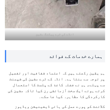
انڈے کی ٹرے پیکنگ مشین
ہمارے خدمات کے فوائد
ہم یقین رکھتے ہیں کہ اعتماد شفافیت اور تفصیل
پر توجہ سے بنتا ہے۔ انڈہ کے ٹرے مشین کی شپمنٹ
سے پہلے، ہم نے فضلہ کاغذ کے پلسٹ کا استعمال
کرتے ہوئے ایک سخت آزمائشی رن کیا تاکہ مشین کی
کارکردگی کا مظاہرہ کیا جا سکے۔
کلائنٹ کو پورے عمل کی ہائی ڈیفینیشن ویڈیوز