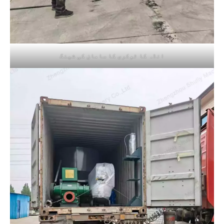
انڈہ کا ٹوکری کا سامان کی شپنگ