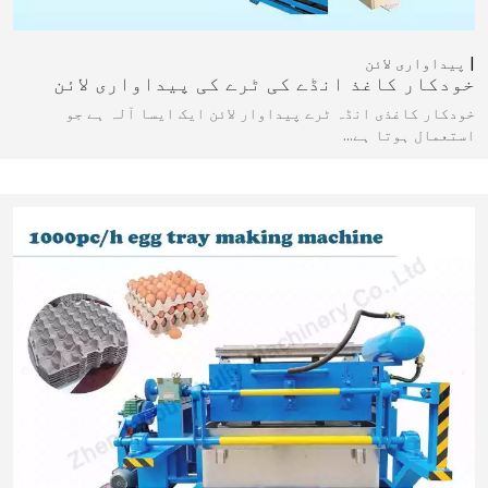
پیداواری لائن
خودکار کاغذ انڈے کی ٹرے کی پیداواری لائن
خودکار کاغذی انڈہ ٹرے پیداوار لائن ایک ایسا آلہ ہے جو
استعمال ہوتا ہے…