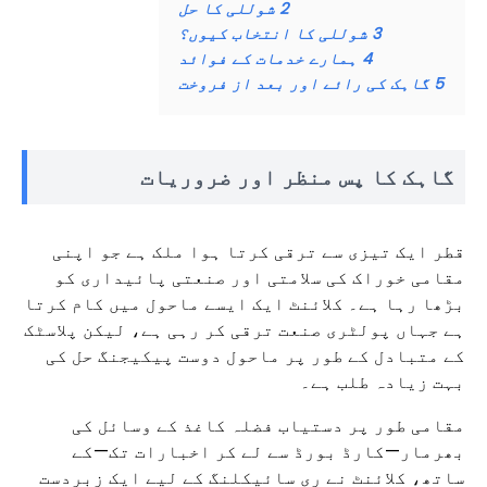
2
شوللی کا حل
3
شوللی کا انتخاب کیوں؟
4
ہمارے خدمات کے فوائد
5
گاہک کی رائے اور بعد از فروخت
گاہک کا پس منظر اور ضروریات
قطر ایک تیزی سے ترقی کرتا ہوا ملک ہے جو اپنی
مقامی خوراک کی سلامتی اور صنعتی پائیداری کو
بڑھا رہا ہے۔ کلائنٹ ایک ایسے ماحول میں کام کرتا
ہے جہاں پولٹری صنعت ترقی کر رہی ہے، لیکن پلاسٹک
کے متبادل کے طور پر ماحول دوست پیکیجنگ حل کی
بہت زیادہ طلب ہے۔
مقامی طور پر دستیاب فضلہ کاغذ کے وسائل کی
بھرمار—کارڈ بورڈ سے لے کر اخبارات تک—کے
ساتھ، کلائنٹ نے ری سائیکلنگ کے لیے ایک زبردست