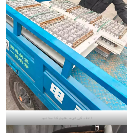
انڈے کی ٹرے مشین کا سانچہ