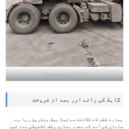
انڈے ٹرے مشین کی شپنگ
گاہک کی رائے اور بعد از فروخت
ہمارے قطر کے کلائنٹ سے فیڈ بیک بہترین رہا ہے۔
سامان کی آمد کے بعد، ہماری وقف تکنیکی مدد ٹیم