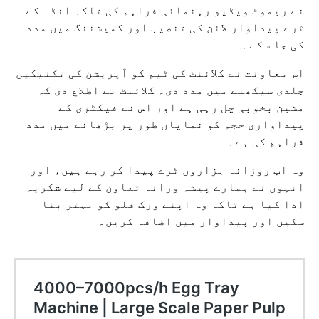
نے ریموٹ ویڈیو رہنمائی فراہم کی تاکہ انڈہ کے
ٹرے پیداوار لائن کی تنصیب اور کمیشننگ میں مدد
کی جا سکے۔
اس معاونت نے کلائنٹ کی ٹیم کو آپریشن کی تکنیکیں
جلدی سیکھنے میں مدد دی۔ کلائنٹ نے اطلاع دی کہ
مشین بخوبی چل رہی ہے اور اس نے فیکٹری کے
پیداواری حجم کو نمایاں طور پر بڑھانے میں مدد
فراہم کی ہے۔
وہ اب روزانہ ہزاروں ٹرے پیدا کر رہے ہیں، اور
انہوں نے ہمارے پیشہ ورانہ تعاون کے لیے شکریہ
ادا کیا ہے تاکہ وہ اپنے ورک فلو کو بہتر بنا
سکیں اور پیداوار میں اضافہ کریں۔