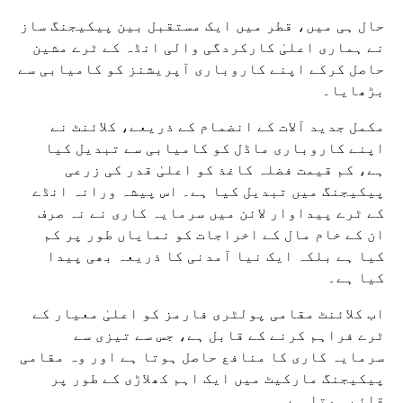
حال ہی میں، قطر میں ایک مستقبل بین پیکیجنگ ساز
نے ہماری اعلیٰ کارکردگی والی انڈہ کے ٹرے مشین
حاصل کرکے اپنے کاروباری آپریشنز کو کامیابی سے
بڑھایا۔
مکمل جدید آلات کے انضمام کے ذریعے، کلائنٹ نے
اپنے کاروباری ماڈل کو کامیابی سے تبدیل کیا
ہے، کم قیمت فضلہ کاغذ کو اعلیٰ قدر کی زرعی
پیکیجنگ میں تبدیل کیا ہے۔ اس پیشہ ورانہ انڈے
کے ٹرے پیداوار لائن میں سرمایہ کاری نے نہ صرف
ان کے خام مال کے اخراجات کو نمایاں طور پر کم
کیا ہے بلکہ ایک نیا آمدنی کا ذریعہ بھی پیدا
کیا ہے۔
اب کلائنٹ مقامی پولٹری فارمز کو اعلیٰ معیار کے
ٹرے فراہم کرنے کے قابل ہے، جس سے تیزی سے
سرمایہ کاری کا منافع حاصل ہوتا ہے اور وہ مقامی
پیکیجنگ مارکیٹ میں ایک اہم کھلاڑی کے طور پر
قائم ہوتا ہے۔