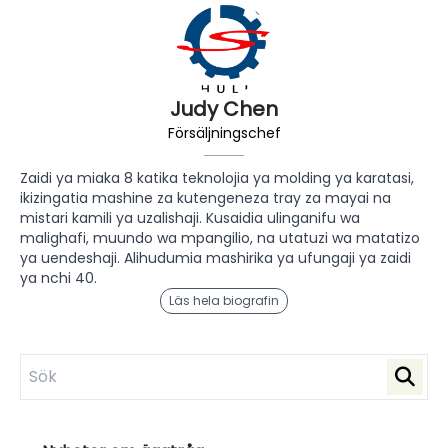
Judy Chen
Försäljningschef
Zaidi ya miaka 8 katika teknolojia ya molding ya karatasi,
ikizingatia mashine za kutengeneza tray za mayai na
mistari kamili ya uzalishaji. Kusaidia ulinganifu wa
malighafi, muundo wa mpangilio, na utatuzi wa matatizo
ya uendeshaji. Alihudumia mashirika ya ufungaji ya zaidi
ya nchi 40.
Läs hela biografin