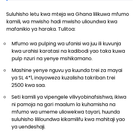
Suluhisho letu kwa mteja wa Ghana lilikuwa mfumo
kamili, wa mwisho hadi mwisho ulioundwa kwa
mafanikio ya haraka. Tulitoa:
Mfumo wa pulping wa ufanisi wa juu ili kuvunja
kwa urahisi karatasi na kadibodi yao taka kuwa
pulp nzuri na yenye mshikamano.
Mashine yenye nguvu ya kuunda trei za mayai
ya SL 4*1, inayoweza kuzalisha takriban trei
2500 kwa saa.
Seti kamili ya vipengele vilivyobinafsishwa, ikiwa
ni pamoja na gari maalum la kuhamisha na
mfumo wa umeme uliowekwa tayari, huunda
suluhisho lililoundwa kikamilifu kwa mahitaji yao
ya uendeshaji.