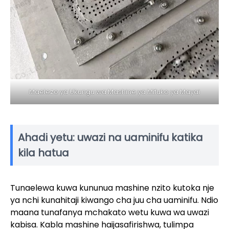
Maelezo ya Ukungu wa Mashine ya Mifuko ya Mayai
Ahadi yetu: uwazi na uaminifu katika
kila hatua
Tunaelewa kuwa kununua mashine nzito kutoka nje
ya nchi kunahitaji kiwango cha juu cha uaminifu. Ndio
maana tunafanya mchakato wetu kuwa wa uwazi
kabisa. Kabla mashine haijasafirishwa, tulimpa