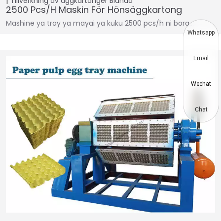
Tillverkning av äggkartonger
Bidhaa
2500 Pcs/h Maskin För Hönsäggkartong
Mashine ya tray ya mayai ya kuku 2500 pcs/h ni bora...
Whatsapp
Email
Wechat
Chat