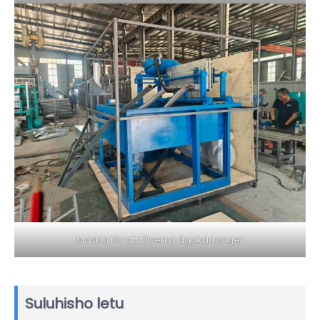
Maskin för att tillverka äggkartonger
Suluhisho letu