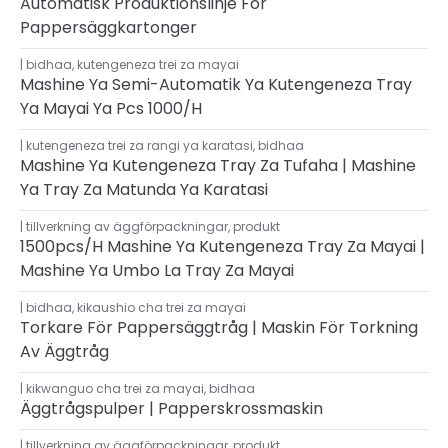
Automatisk Produktionslinje För
Pappersäggkartonger
bidhaa
,
kutengeneza trei za mayai
Mashine Ya Semi-Automatik Ya Kutengeneza Tray
Ya Mayai Ya Pcs 1000/h
kutengeneza trei za rangi ya karatasi
,
bidhaa
Mashine Ya Kutengeneza Tray Za Tufaha | Mashine
Ya Tray Za Matunda Ya Karatasi
tillverkning av äggförpackningar
,
produkt
1500pcs/h Mashine Ya Kutengeneza Tray Za Mayai |
Mashine Ya Umbo La Tray Za Mayai
bidhaa
,
kikaushio cha trei za mayai
Torkare För Pappersäggtråg | Maskin För Torkning
Av Äggtråg
kikwanguo cha trei za mayai
,
bidhaa
Äggtrågspulper | Papperskrossmaskin
tillverkning av äggförpackningar
,
produkt