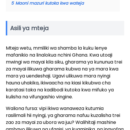
5
Maoni mazuri kutoka kwa wateja
Asili ya mteja
Mteja wetu, mmiliki wa shamba la kuku lenye
mafanikio na linalokua nchini Ghana. Kwa utoaji
mwingi wa mayai kila siku, gharama ya kununua trei
za mayai ilikuwa gharama kubwa na ya mara kwa
mara ya uendeshaji. Ugavi ulikuwa mara nyingi
hauna uhakika, ikiwaacha na kiasi kikubwa cha
karatasi taka na kadibodi kutoka kwa mifuko ya
kulisha na vifungashio vingine.
Waliona fursa: vipi ikiwa wanaweza kutumia
rasilimali hii nyingi, ya gharama nafuu kuzalisha trei
zao za mayai za ubora wa juu? Walihitaji mashine
ambayo ilikuwa na ufanisi, ya kuaminika, na inayofaa