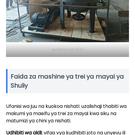
Mashine ya Pulp
Faida za mashine ya trei ya mayai ya
Shuliy
Ufanisi wa juu na kuokoa nishati: uzalishaji thabiti wa
makumi ya maelfu ya trei za mayai kwa siku na
matumizi ya chini ya nishati.
Udhibiti wa akili:
vifaa vya kudhibiti joto na unyevu ili