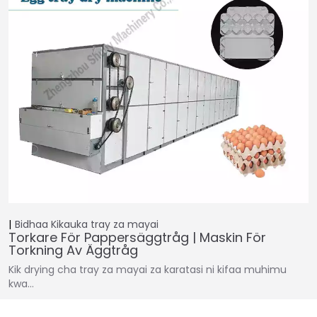
Bidhaa
Kikauka tray za mayai
Torkare För Pappersäggtråg | Maskin För
Torkning Av Äggtråg
Kik drying cha tray za mayai za karatasi ni kifaa muhimu
kwa…