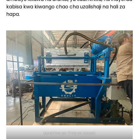
kabisa kwa kiwango chao cha uzalishaji na hali za
hapa.
Mashine ya Tray ya Mayai