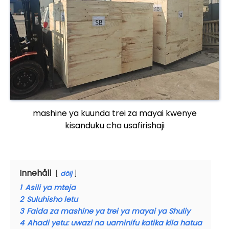
mashine ya kuunda trei za mayai kwenye
kisanduku cha usafirishaji
Innehåll
dölj
1
Asili ya mteja
2
Suluhisho letu
3
Faida za mashine ya trei ya mayai ya Shuliy
4
Ahadi yetu: uwazi na uaminifu katika kila hatua