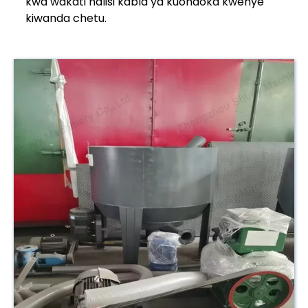
kwa wakati halisi kabla ya kuondoka kwenye
kiwanda chetu.