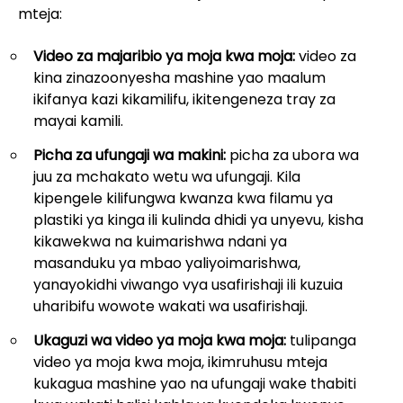
mteja:
Video za majaribio ya moja kwa moja:
video za
kina zinazoonyesha mashine yao maalum
ikifanya kazi kikamilifu, ikitengeneza tray za
mayai kamili.
Picha za ufungaji wa makini:
picha za ubora wa
juu za mchakato wetu wa ufungaji. Kila
kipengele kilifungwa kwanza kwa filamu ya
plastiki ya kinga ili kulinda dhidi ya unyevu, kisha
kikawekwa na kuimarishwa ndani ya
masanduku ya mbao yaliyoimarishwa,
yanayokidhi viwango vya usafirishaji ili kuzuia
uharibifu wowote wakati wa usafirishaji.
Ukaguzi wa video ya moja kwa moja:
tulipanga
video ya moja kwa moja, ikimruhusu mteja
kukagua mashine yao na ufungaji wake thabiti