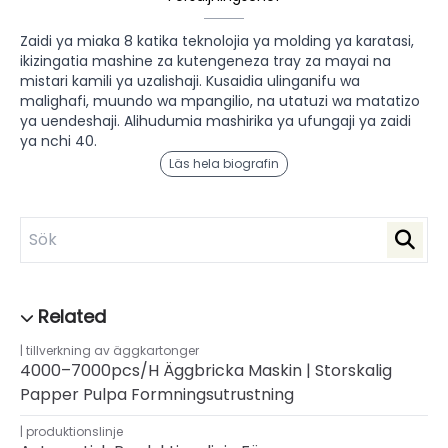
Zaidi ya miaka 8 katika teknolojia ya molding ya karatasi,
ikizingatia mashine za kutengeneza tray za mayai na
mistari kamili ya uzalishaji. Kusaidia ulinganifu wa
malighafi, muundo wa mpangilio, na utatuzi wa matatizo
ya uendeshaji. Alihudumia mashirika ya ufungaji ya zaidi
ya nchi 40.
Läs hela biografin
tillverkning av äggkartonger
4000–7000pcs/h Äggbricka Maskin | Storskalig
Papper Pulpa Formningsutrustning
produktionslinje