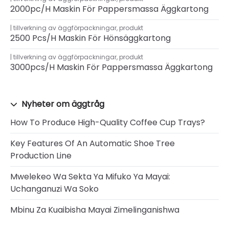
2000pc/h Maskin För Pappersmassa Äggkartong
tillverkning av äggförpackningar
,
produkt
2500 Pcs/h Maskin För Hönsäggkartong
tillverkning av äggförpackningar
,
produkt
3000pcs/h Maskin För Pappersmassa Äggkartong
Nyheter om äggtråg
How To Produce High-Quality Coffee Cup Trays?
Key Features Of An Automatic Shoe Tree
Production Line
Mwelekeo Wa Sekta Ya Mifuko Ya Mayai:
Uchanganuzi Wa Soko
Mbinu Za Kuaibisha Mayai Zimelinganishwa