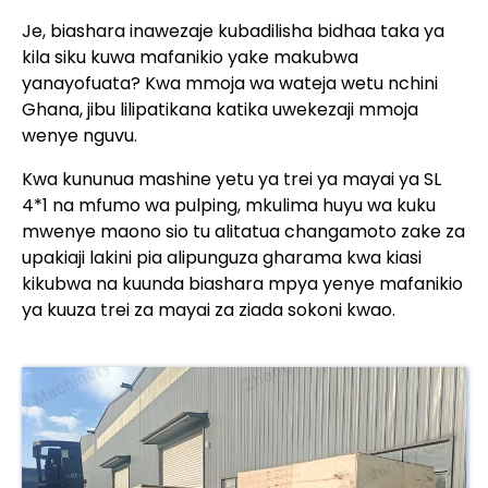
Je, biashara inawezaje kubadilisha bidhaa taka ya
kila siku kuwa mafanikio yake makubwa
yanayofuata? Kwa mmoja wa wateja wetu nchini
Ghana, jibu lilipatikana katika uwekezaji mmoja
wenye nguvu.
Kwa kununua mashine yetu ya trei ya mayai ya SL
4*1 na mfumo wa pulping, mkulima huyu wa kuku
mwenye maono sio tu alitatua changamoto zake za
upakiaji lakini pia alipunguza gharama kwa kiasi
kikubwa na kuunda biashara mpya yenye mafanikio
ya kuuza trei za mayai za ziada sokoni kwao.