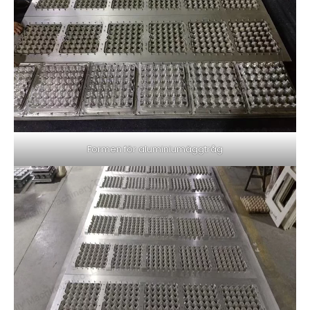
Formen för aluminiumäggtråg