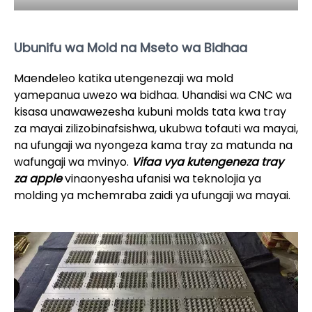
Ubunifu wa Mold na Mseto wa Bidhaa
Maendeleo katika utengenezaji wa mold
yamepanua uwezo wa bidhaa. Uhandisi wa CNC wa
kisasa unawawezesha kubuni molds tata kwa tray
za mayai zilizobinafsishwa, ukubwa tofauti wa mayai,
na ufungaji wa nyongeza kama tray za matunda na
wafungaji wa mvinyo.
Vifaa vya kutengeneza tray
za apple
vinaonyesha ufanisi wa teknolojia ya
molding ya mchemraba zaidi ya ufungaji wa mayai.