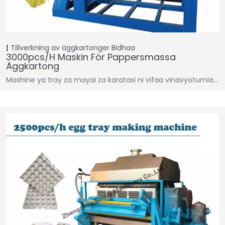
Tillverkning av äggkartonger
Bidhaa
3000pcs/h Maskin För Pappersmassa
Äggkartong
Mashine ya tray za mayai za karatasi ni vifaa vinavyotumia…