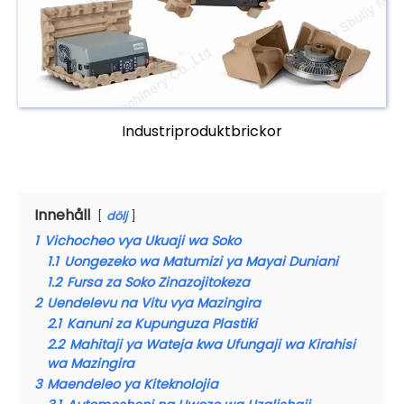
Industriproduktbrickor
Innehåll
dölj
1
Vichocheo vya Ukuaji wa Soko
1.1
Uongezeko wa Matumizi ya Mayai Duniani
1.2
Fursa za Soko Zinazojitokeza
2
Uendelevu na Vitu vya Mazingira
2.1
Kanuni za Kupunguza Plastiki
2.2
Mahitaji ya Wateja kwa Ufungaji wa Kirahisi
wa Mazingira
3
Maendeleo ya Kiteknolojia