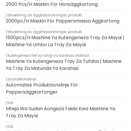
2500 Pcs/h Maskin För Hönsäggkartong
tillverkning av äggförpackningar
,
produkt
2000pc/h Maskin För Pappersmassa Äggkartong
tillverkning av äggförpackningar
,
produkt
1500pcs/h Mashine Ya Kutengeneza Tray Za Mayai |
Mashine Ya Umbo La Tray Za Mayai
kutengeneza trei za rangi ya karatasi
,
bidhaa
Mashine Ya Kutengeneza Tray Za Tufaha | Mashine
Ya Tray Za Matunda Ya Karatasi
produktionslinje
Automatisk Produktionslinje För
Pappersäggkartonger
fall
Mteja Wa Sudan Aongeza Faida Kwa Mashine Ya
Tray Za Mayai
fall