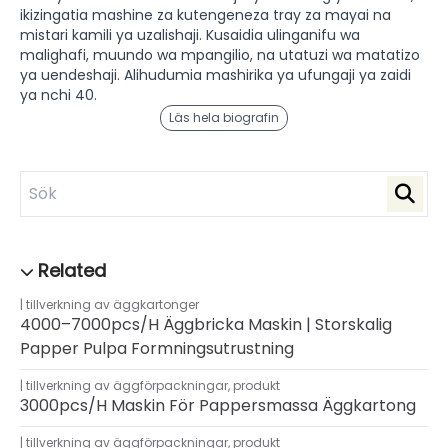
ikizingatia mashine za kutengeneza tray za mayai na
mistari kamili ya uzalishaji. Kusaidia ulinganifu wa
malighafi, muundo wa mpangilio, na utatuzi wa matatizo
ya uendeshaji. Alihudumia mashirika ya ufungaji ya zaidi
ya nchi 40.
Läs hela biografin
tillverkning av äggkartonger
4000–7000pcs/h Äggbricka Maskin | Storskalig
Papper Pulpa Formningsutrustning
tillverkning av äggförpackningar
,
produkt
3000pcs/h Maskin För Pappersmassa Äggkartong
tillverkning av äggförpackningar
,
produkt