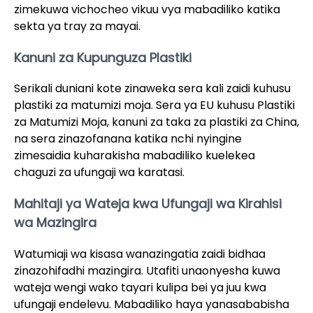
zimekuwa vichocheo vikuu vya mabadiliko katika
sekta ya tray za mayai.
Kanuni za Kupunguza Plastiki
Serikali duniani kote zinaweka sera kali zaidi kuhusu
plastiki za matumizi moja. Sera ya EU kuhusu Plastiki
za Matumizi Moja, kanuni za taka za plastiki za China,
na sera zinazofanana katika nchi nyingine
zimesaidia kuharakisha mabadiliko kuelekea
chaguzi za ufungaji wa karatasi.
Mahitaji ya Wateja kwa Ufungaji wa Kirahisi
wa Mazingira
Watumiaji wa kisasa wanazingatia zaidi bidhaa
zinazohifadhi mazingira. Utafiti unaonyesha kuwa
wateja wengi wako tayari kulipa bei ya juu kwa
ufungaji endelevu. Mabadiliko haya yanasababisha