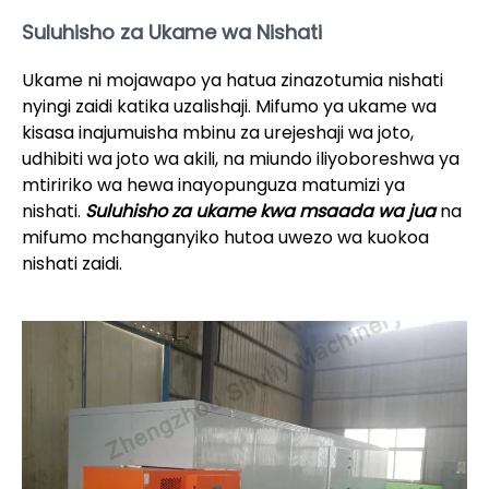
Suluhisho za Ukame wa Nishati
Ukame ni mojawapo ya hatua zinazotumia nishati
nyingi zaidi katika uzalishaji. Mifumo ya ukame wa
kisasa inajumuisha mbinu za urejeshaji wa joto,
udhibiti wa joto wa akili, na miundo iliyoboreshwa ya
mtiririko wa hewa inayopunguza matumizi ya
nishati.
Suluhisho za ukame kwa msaada wa jua
na
mifumo mchanganyiko hutoa uwezo wa kuokoa
nishati zaidi.