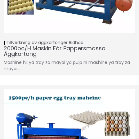
Tillverkning av äggkartonger
Bidhaa
2000pc/h Maskin För Pappersmassa
Äggkartong
Mashine hii ya tray za mayai ya pulp ni mashine ya tray za
mayai…