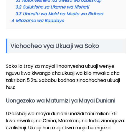
3.1
Automesheni na Uwezo wa Uzalishaji
3.2
Suluhisho za Ukame wa Nishati
3.3
Ubunifu wa Mold na Mseto wa Bidhaa
4
Mtazamo wa Baadaye
Vichocheo vya Ukuaji wa Soko
Soko la tray za mayai linaonyesha ukuaji wenye
nguvu kwa kiwango cha ukuaji wa kila mwaka cha
takriban 5.2%. Sababu kadhaa zinachochea ukuaji
huu:
Uongezeko wa Matumizi ya Mayai Duniani
Uzalishaji wa mayai duniani unazidi tani milioni 76
kwa mwaka, na China, Marekani, na India zinongoza
uzalishaji. Ukuaji huu moja kwa moja huongeza