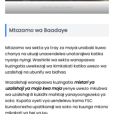
Ukungu wa Alumini
Mtazamo wa Baadaye
Mtazamo wa sekta ya tray za mayai unabaki kuwa
chanya na ukuaji unaoendelea unatarajiwa katika
nyanja nyingi. Washiriki wa sekta wanapaswa
kuzingatia uwekezaji wa kimkakati katika uwezo wa
uzalishaji na ubunifu wa bidhaa.
Wazalishaji wanapaswa kuzingatia
mistari ya
uzalishaji ya moja kwa moja
yenye uwezo mkubwa
wa uzalishaji ili kukidhi mahitaji yanayoongezeka ya
soko. Kupata vyeti vya uendelevu kama FSC
kunaboresha upatikanaji wa soko na kuunga mkono
mikakati ya bei ya juu.