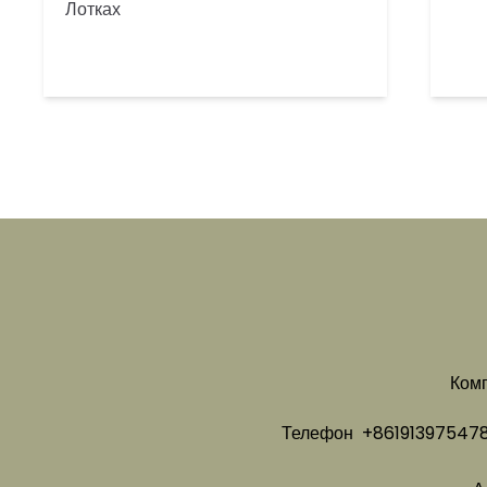
Лотках
Комп
Телефон
+861913975478