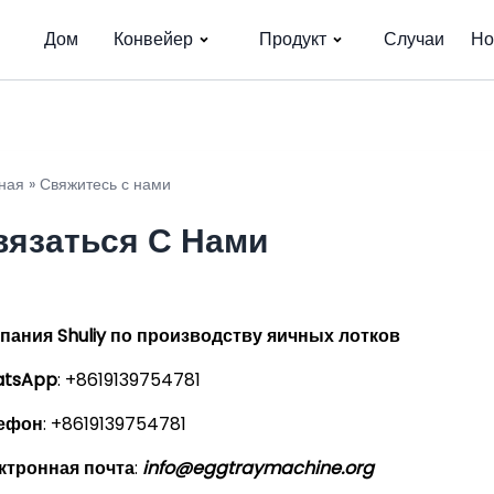
Дом
Конвейер
Продукт
Случаи
Но
ная
»
Свяжитесь с нами
вязаться С Нами
пания Shuliy по производству яичных лотков
tsApp
: +8619139754781
ефон
: +8619139754781
ктронная почта
:
info@eggtraymachine.org