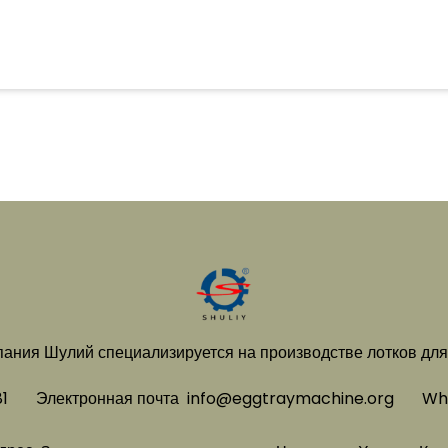
ания Шулий специализируется на производстве лотков для
1
Электронная почта
info@eggtraymachine.org
Wh