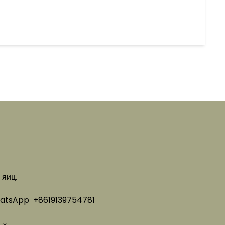
 яиц.
atsApp
+8619139754781