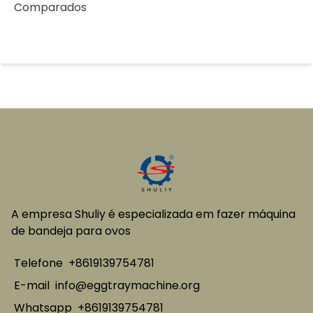
Comparados
A empresa Shuliy é especializada em fazer máquina
de bandeja para ovos
Whatsapp
Telefone
+8619139754781
Email
E-mail
info@eggtraymachine.org
Whatsapp
+8619139754781
Wechat