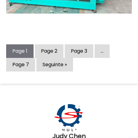
Page
1
Page
2
Page
3
…
Page
7
Seguinte »
Judy Chen