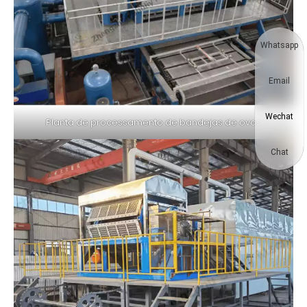
Whatsapp
Email
Wechat
Planta de processamento de bandejas de ovos
Chat