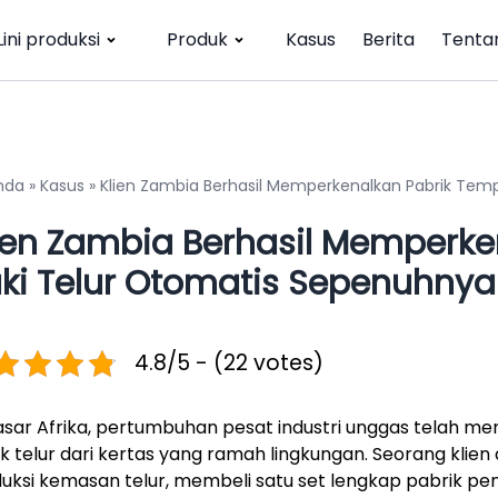
Lini produksi
Produk
Kasus
Berita
Tenta
nda
»
Kasus
»
Klien Zambia Berhasil Memperkenalkan Pabrik Tem
ien Zambia Berhasil Memperke
ki Telur Otomatis Sepenuhnya
4.8/5 - (22 votes)
asar Afrika, pertumbuhan pesat industri unggas telah m
k telur dari kertas yang ramah lingkungan. Seorang klien
uksi kemasan telur, membeli satu set lengkap pabrik pe