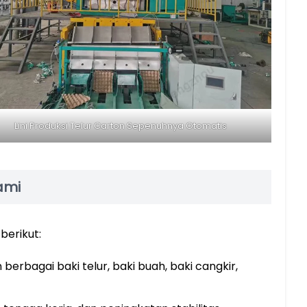
Lini Produksi Telur Carton Sepenuhnya Otomatis
ami
berikut:
erbagai baki telur, baki buah, baki cangkir,