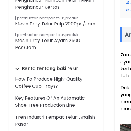
Penghancur Nampan Telur | Mesin
4
Penghancur Kertas
5
pembuatan nampan telur
,
produk
Mesin Tray Telur Pulp 2000pc/jam
A
pembuatan nampan telur
,
produk
Mesin Tray Telur Ayam 2500
Pcs/jam
Zamb
ayam
Berita tentang baki telur
kert
telur
How To Produce High-Quality
Coffee Cup Trays?
Dulu
yang
Key Features Of An Automatic
memb
Shoe Tree Production Line
mass
Tren Industri Tempat Telur: Analisis
Pasar