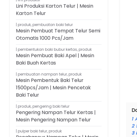
Lini Produksi Karton Telur | Mesin
Karton Telur
produk
,
pembuatan baki telur
Mesin Pembuat Tempat Telur Semi
Otomatis 1000 Pcs/jam
pembentukan baki bubur kertas
,
produk
Mesin Pembuat Baki Apel | Mesin
Baki Buah Kertas
pembuatan nampan telur
,
produk
Mesin Pembentuk Baki Telur
1500pcs/jam | Mesin Pencetak
Baki Telur
produk
,
pengering baki telur
Da
Pengering Nampan Telur Kertas |
1
Mesin Pengering Nampan Telur
2
pulper baki telur
,
produk
3