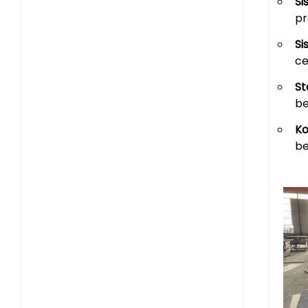
Si
pr
Si
ce
St
be
Ko
be