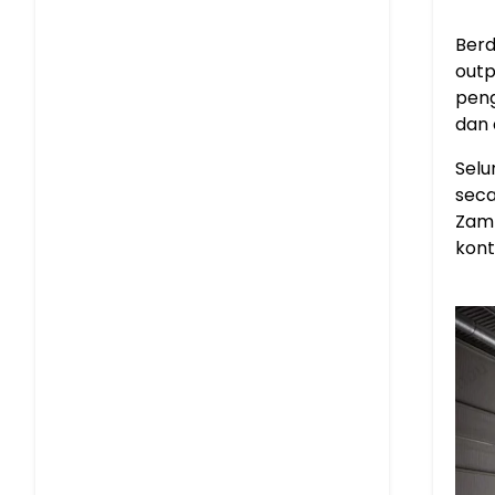
Berd
outp
peng
dan 
Selu
seca
Zamb
kont