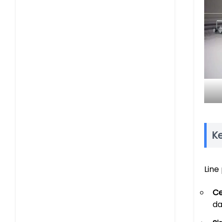
K
Line
Ce
da