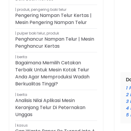
produk
,
pengering baki telur
Pengering Nampan Telur Kertas |
Mesin Pengering Nampan Telur
pulper baki telur
,
produk
Penghancur Nampan Telur | Mesin
Penghancur Kertas
berita
Bagaimana Memilih Cetakan
Terbaik Untuk Mesin Kotak Telur
Anda Agar Memproduksi Wadah
Da
Berkualitas Tinggi?
1
2
berita
Analisis Nilai Aplikasi Mesin
3
Keranjang Telur Di Peternakan
4
Unggas
5
kasus