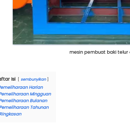
mesin pembuat baki telur 
ftar Isi
sembunyikan
Pemeliharaan Harian
Pemeliharaan Mingguan
Pemeliharaan Bulanan
Pemeliharaan Tahunan
Ringkasan