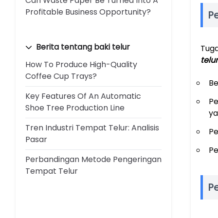
Can Waste Paper Be Turned Into A
Profitable Business Opportunity?
P
Berita tentang baki telur
Tuga
telur
How To Produce High-Quality
Coffee Cup Trays?
Be
Key Features Of An Automatic
Pe
Shoe Tree Production Line
ya
Tren Industri Tempat Telur: Analisis
Pe
Pasar
Pe
Perbandingan Metode Pengeringan
Tempat Telur
P