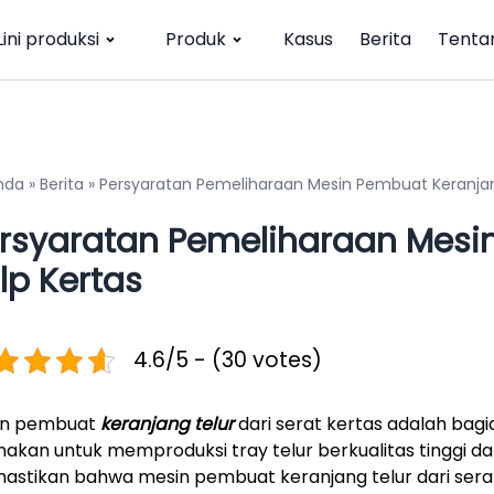
Lini produksi
Produk
Kasus
Berita
Tenta
nda
»
Berita
»
Persyaratan Pemeliharaan Mesin Pembuat Keranjang
rsyaratan Pemeliharaan Mesi
lp Kertas
4.6/5 - (30 votes)
in pembuat
keranjang telur
dari serat kertas adalah bagi
nakan untuk memproduksi tray telur berkualitas tinggi d
stikan bahwa mesin pembuat keranjang telur dari serat