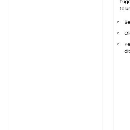
Tuga
telu
Be
Ol
Pe
di