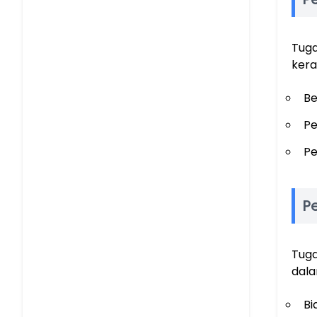
Tuga
kera
Be
Pe
Pe
P
Tuga
dala
Bi