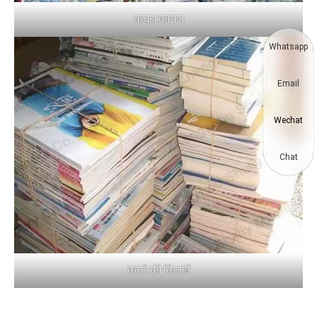
कचरा कागज
Whatsapp
Email
Wechat
Chat
कचरे की किताबें