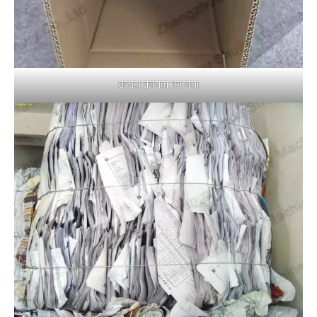
कचरा कागज़ का गत्ता