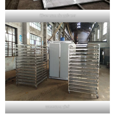
सिंगल साइड डोर ड्राईंग रूम
कस्टमाइज्ड ट्रॉली