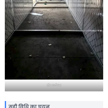
हीट ब्लोअर
सही विधि का चयन