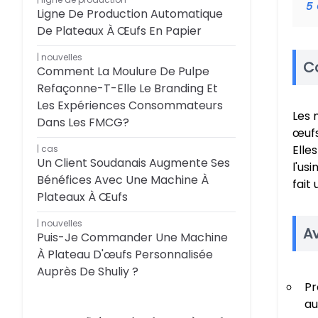
5
Ligne De Production Automatique
De Plateaux À Œufs En Papier
nouvelles
C
Comment La Moulure De Pulpe
Refaçonne-T-Elle Le Branding Et
Les Expériences Consommateurs
Les 
Dans Les FMCG?
œufs
Elle
cas
Un Client Soudanais Augmente Ses
l'us
Bénéfices Avec Une Machine À
fait
Plateaux À Œufs
nouvelles
A
Puis-Je Commander Une Machine
À Plateau D'œufs Personnalisée
Auprès De Shuliy ?
Pr
au