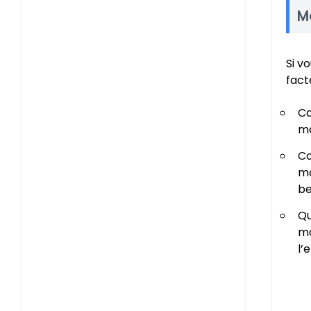
M
Si v
fact
Ca
ma
Co
ma
be
Qu
ma
l’