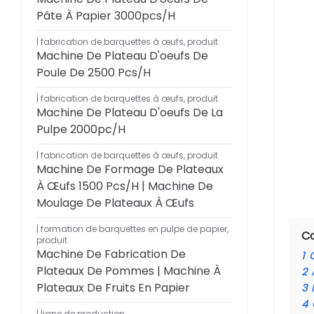
Pâte À Papier 3000pcs/h
fabrication de barquettes à œufs
,
produit
Machine De Plateau D'oeufs De
Poule De 2500 Pcs/h
fabrication de barquettes à œufs
,
produit
Machine De Plateau D'oeufs De La
Pulpe 2000pc/h
fabrication de barquettes à œufs
,
produit
Machine De Formage De Plateaux
À Œufs 1500 Pcs/h | Machine De
Moulage De Plateaux À Œufs
formation de barquettes en pulpe de papier
,
C
produit
Machine De Fabrication De
1
Plateaux De Pommes | Machine À
2
Plateaux De Fruits En Papier
3
4
ligne de production