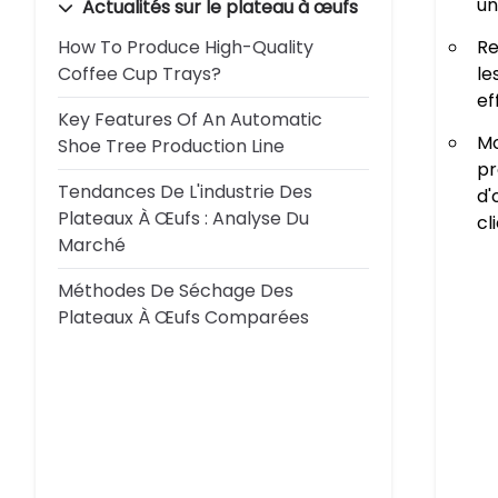
un
Actualités sur le plateau à œufs
How To Produce High-Quality
Re
Coffee Cup Trays?
le
ef
Key Features Of An Automatic
Mo
Shoe Tree Production Line
pr
Tendances De L'industrie Des
d'
Plateaux À Œufs : Analyse Du
cl
Marché
Méthodes De Séchage Des
Plateaux À Œufs Comparées