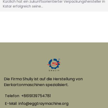
Kürzlich hat ein zukunftsorientierter Verpackungshersteller in
Katar erfolgreich seine…
Die Firma Shuliy ist auf die Herstellung von
Eierkartonmaschinen spezialisiert.
Telefon
+8619139754781
E-Mail
info@eggtraymachine.org