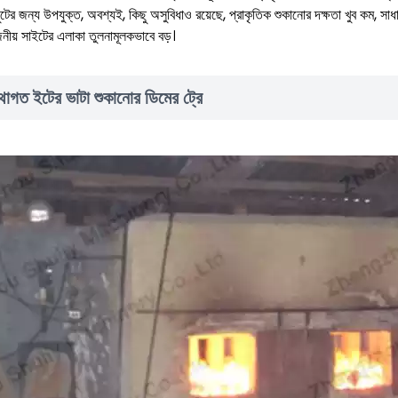
ের জন্য উপযুক্ত, অবশ্যই, কিছু অসুবিধাও রয়েছে, প্রাকৃতিক শুকানোর দক্ষতা খুব কম, সাধা
জনীয় সাইটের এলাকা তুলনামূলকভাবে বড়।
থাগত ইটের ভাটা শুকানোর ডিমের ট্রে