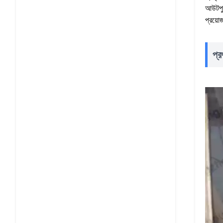
আউটপুট
প্রয়ো
প্র