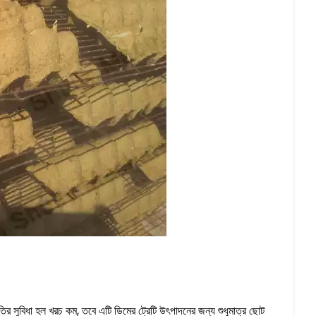
্ধতির সুবিধা হল খরচ কম, তবে এটি ডিমের ট্রেটি উৎপাদনের জন্য শুধুমাত্র ছোট