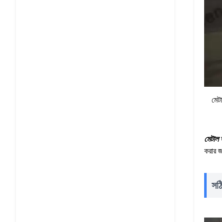
মেটা
মেটাল ড
করার জ
সঠি