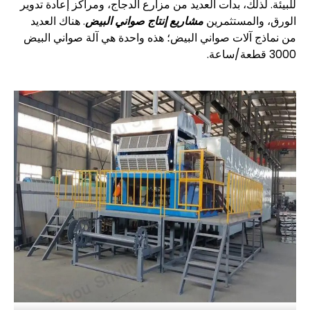
للبيئة. لذلك، بدأت العديد من مزارع الدجاج، ومراكز إعادة تدوير
الورق، والمستثمرين
مشاريع إنتاج صواني البيض
. هناك العديد
من نماذج آلات صواني البيض؛ هذه واحدة هي آلة صواني البيض
3000 قطعة/ساعة.