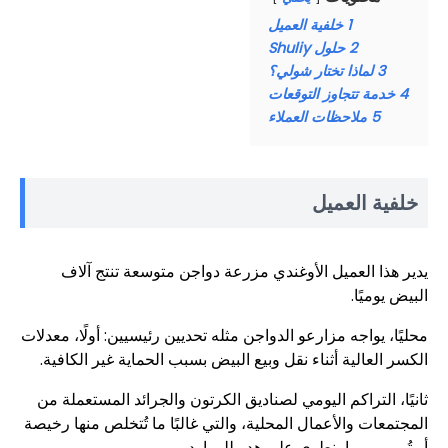
1
خلفية العميل
2
حلول Shuliy
3
لماذا تختار شولي؟
4
خدمة تتجاوز التوقعات
5
ملاحظات العملاء
خلفية العميل
يدير هذا العميل الأوغندي مزرعة دواجن متوسعة تنتج آلاف
البيض يوميًا.
محليًا، يواجه مزارعو الدواجن مثله تحديين رئيسيين: أولًا، معدلات
الكسر العالية أثناء نقل وبيع البيض بسبب الحماية غير الكافية.
ثانيًا، التراكم اليومي لصناديق الكرتون والجرائد المستعملة من
المجتمعات والأعمال المحلية، والتي غالبًا ما تُتخلص منها رخيصة
أو تُرمى، مما ينطوي على هدر للموارد.