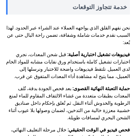
خدمة تتجاوز التوقعات
نحن نفهم القلق الذي يواجهه العملاء عند الشراء عبر الحدود. لهذا
السبب نقدم خدمات شاملة وشفافة، تضمن راحة البال حتى عن
بُعد:
فيديوهات تشغيل اختبارية أصلية:
قبل شحن المعدات، نجري
اختبارات تشغيل كاملة باستخدام ورق نفايات مشابه للمواد الخام
لدى العميل. نلتقط فيديوهات واضحة للاختبار ونرسلها إلى
العميل، مما يتيح له مشاهدة أداء المعدات المتفوق عن قرب.
حماية التعبئة النهائية القصوى:
بعد فحص الجودة بدقة، تُلف
المعدات بطبقات متعددة من غشاء الالتفاف المقاوم للماء لمنع
الرطوبة والخدوش أثناء النقل. ثم تُغلق بإحكام داخل صناديق
خشبية معززة خالية من التدخين، لضمان وصولها بلا عيوب أثناء
الشحن البحري لمسافات طويلة.
فحص فيديو في الوقت الحقيقي:
خلال مرحلة التغليف النهائي،