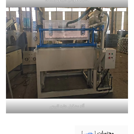
آلة تشكيل علبة البيض
محتويات
يخفي