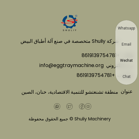
Whatsapp
شركة Shuliy متخصصة في صنع آلة أطباق البيض
Email
هاتف
+8619139754781
Wechat
بريد إلكتروني
info@eggtraymachine.org
واتساب
+8619139754781
Chat
عنوان
منطقة تشنغتشو للتنمية الاقتصادية، خنان، الصين
Shuliy Machinery © جميع الحقوق محفوظة