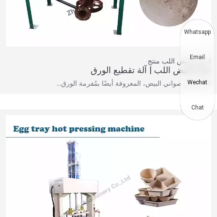
Whatsapp
Email
علبة البيض اللب
منتج
علبة البيض اللب | آلة تقطيع الورق
آلة تمزيق صواني البيض، المعروفة أيضًا بمُفرمة الورق…
Wechat
Chat